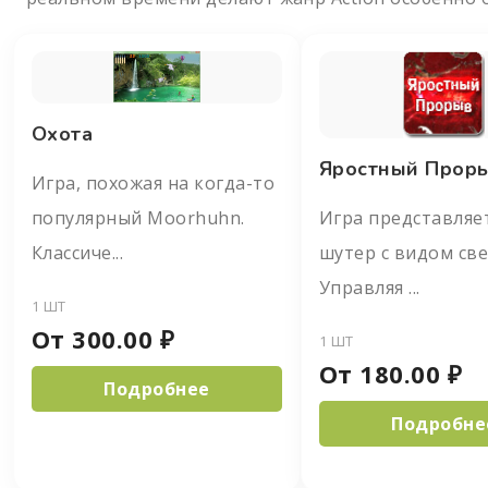
Охота
Яростный Прор
Игра, похожая на когда-то
популярный Moorhuhn.
Игра представляе
Классиче...
шутер с видом све
Управляя ...
1 ШТ
От
300.00
₽
1 ШТ
От
180.00
₽
Подробнее
Подробне