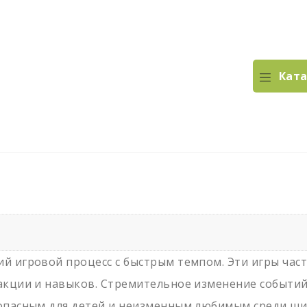
Ката
й игровой процесс с быстрым темпом. Эти игры час
акции и навыков. Стремительное изменение событи
 опасным для детей и неизменным любимым среди ши