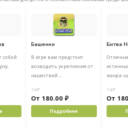
ыв
Башенки
Битва 
т собой
В игре вам предстоит
Отличная
рху.
возводить укрепления от
истинны
нашествий ...
жанра «ш
1 ШТ
1 ШТ
От
180.00
₽
От
180
е
Подробнее