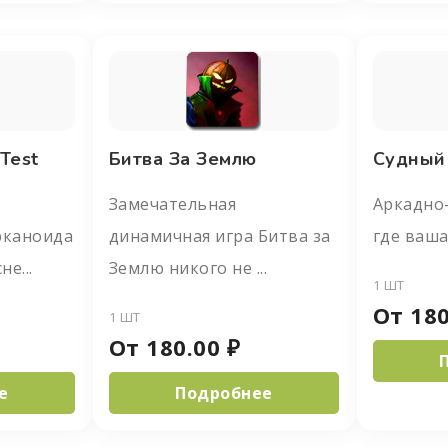
Test
Битва За Землю
Судный
Замечательная
Аркадно-
рканоида
динамичная игра Битва за
где ваша
е...
Землю никого не ...
1 ШТ
От
180
1 ШТ
От
180.00
₽
е
Подробнее