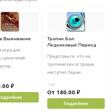
На Выживание
Тропик Бол.
Ледниковый Период
 игра для
Представьте, что на
х ценителей
тропических островах
утер...
наступил Ледни...
.00
₽
1 ШТ
От
180.00
₽
Подробнее
Подробнее