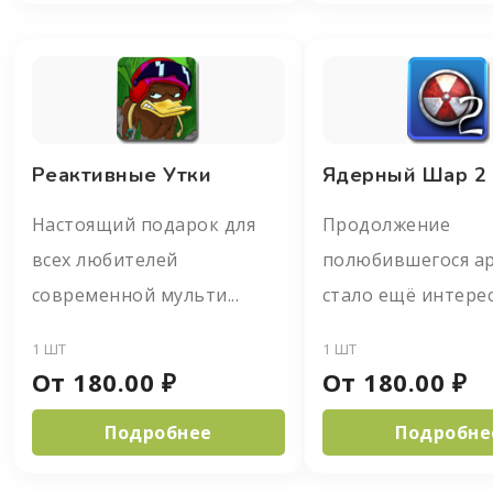
Реактивные Утки
Ядерный Шар 2 
Настоящий подарок для
Продолжение
всех любителей
полюбившегося а
современной мульти...
стало ещё интересн
1 ШТ
1 ШТ
От
180.00
₽
От
180.00
₽
Подробнее
Подробне