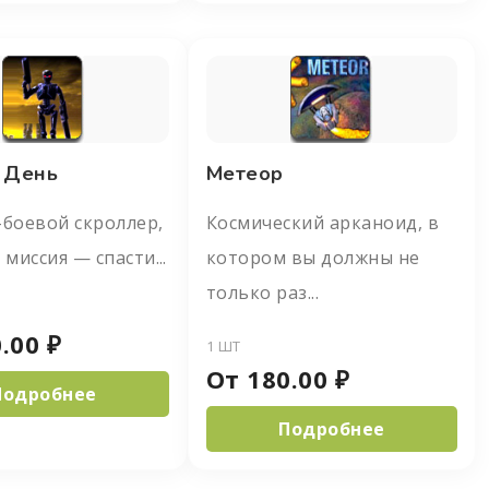
 День
Метеор
боевой скроллер,
Космический арканоид, в
 миссия — спасти...
котором вы должны не
только раз...
.00
₽
1 ШТ
От
180.00
₽
Подробнее
Подробнее