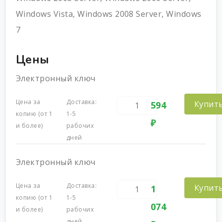
Windows Vista, Windows 2008 Server, Windows
7
Цены
Электронный ключ
Цена за
Доставка:
Купит
594
копию (от 1
1-5
₽
и более)
рабочих
дней
Электронный ключ
Цена за
Доставка:
Купит
1
копию (от 1
1-5
074
и более)
рабочих
дней