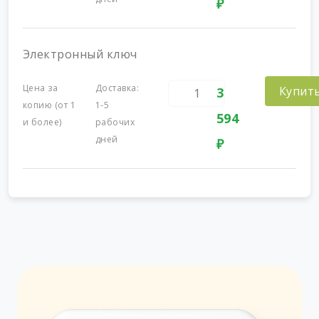
₽
Электронный ключ
Цена за
Доставка:
Купит
3
копию (от 1
1-5
594
и более)
рабочих
дней
₽