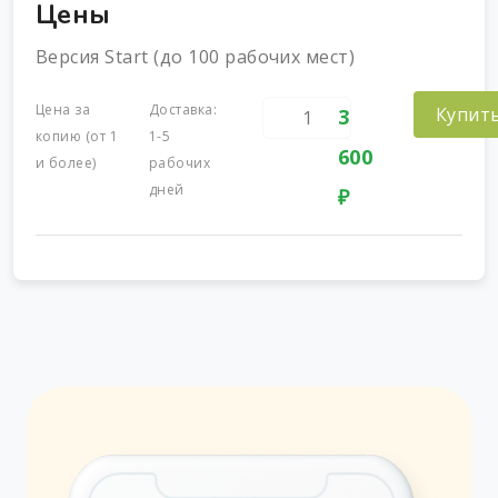
Цены
Версия Start (до 100 рабочих мест)
Цена за
Доставка:
Купит
3
копию (от 1
1-5
600
и более)
рабочих
дней
₽